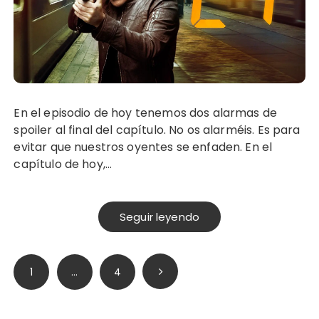
En el episodio de hoy tenemos dos alarmas de
spoiler al final del capítulo. No os alarméis. Es para
evitar que nuestros oyentes se enfaden. En el
capítulo de hoy,…
Seguir leyendo
Paginación
1
…
4
de
entradas