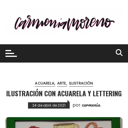
Saltar
al
contenido
ACUARELA
ARTE
ILUSTRACIÓN
ILUSTRACIÓN CON ACUARELA Y LETTERING
carmenia
por
24 de abril de 2021