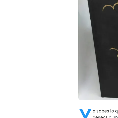
Y
a sabes lo q
deseos o un