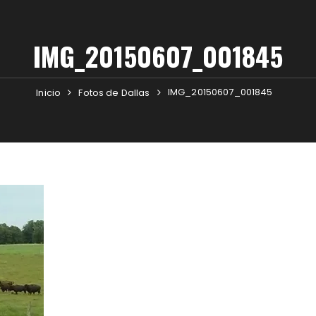
IMG_20150607_001845
IMG_20150607_001845
Inicio
Fotos de Dallas