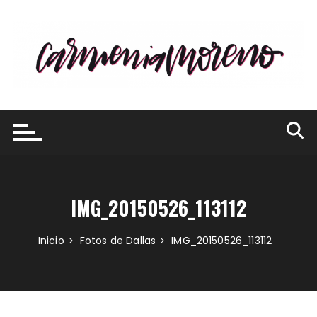
Saltar
al
contenido
IMG_20150526_113112
Inicio
Fotos de Dallas
IMG_20150526_113112