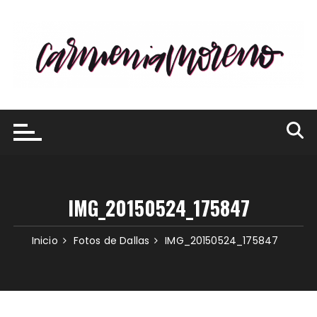
Saltar
al
contenido
IMG_20150524_175847
Inicio
Fotos de Dallas
IMG_20150524_175847