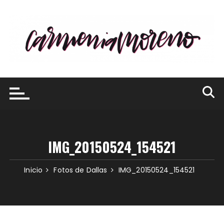
Saltar
al
contenido
IMG_20150524_154521
Inicio
Fotos de Dallas
IMG_20150524_154521