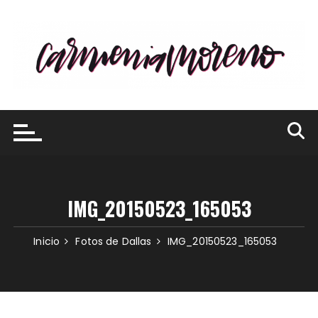
Saltar
al
contenido
IMG_20150523_165053
Inicio
Fotos de Dallas
IMG_20150523_165053