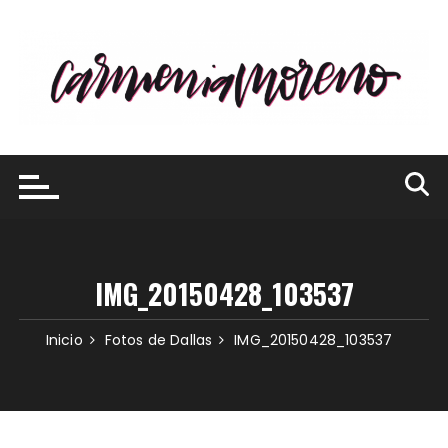
Saltar
al
contenido
IMG_20150428_103537
Inicio
Fotos de Dallas
IMG_20150428_103537