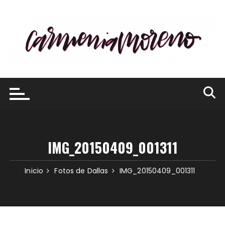
Saltar
al
contenido
IMG_20150409_001311
Inicio
Fotos de Dallas
IMG_20150409_001311