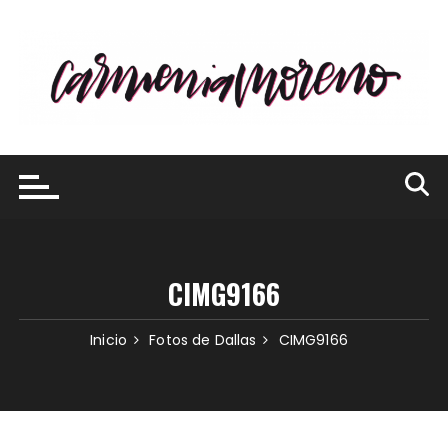
Saltar
al
contenido
CIMG9166
Inicio
Fotos de Dallas
CIMG9166