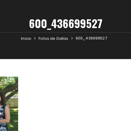
600_436699527
600_436699527
Inicio
Fotos de Dallas