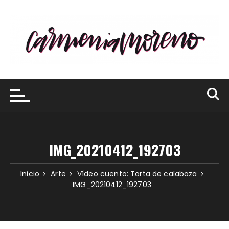
Saltar
al
contenido
IMG_20210412_192703
Inicio
Arte
Vídeo cuento: Tarta de calabaza
IMG_20210412_192703