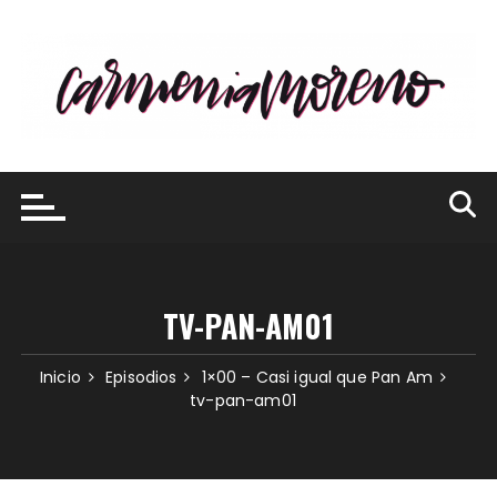
Saltar
al
contenido
TV-PAN-AM01
Inicio
Episodios
1×00 – Casi igual que Pan Am
tv-pan-am01